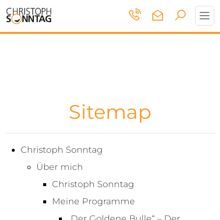
Toggl
navig
Sitemap
Christoph Sonntag
Über mich
Christoph Sonntag
Meine Programme
„Der Goldene Bulle“ – Der