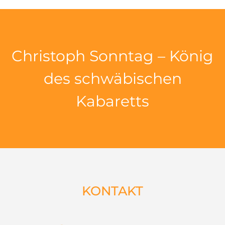
Christoph Sonntag – König
des schwäbischen
Kabaretts
KONTAKT