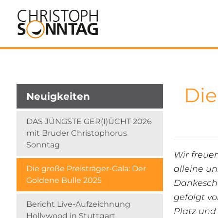
Die
Neuigkeiten
DAS JÜNGSTE GER(I)ÜCHT 2026
mit Bruder Christophorus
Sonntag
Wir freuen
alleine u
Die große Preisträger-Gala: Der
Goldene Bulle 2025
Dankeschö
gefolgt v
Bericht Live-Aufzeichnung
Platz und
Hollywood in Stuttgart