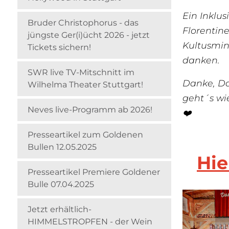
Ein Inklus
Bruder Christophorus - das
Florentin
jüngste Ger(i)ücht 2026 - jetzt
Kultusmin
Tickets sichern!
danken.
SWR live TV-Mitschnitt im
Danke, Da
Wilhelma Theater Stuttgart!
geht´s wi
Neves live-Programm ab 2026!
❤️
Presseartikel zum Goldenen
Bullen 12.05.2025
Hie
Presseartikel Premiere Goldener
Bulle 07.04.2025
Jetzt erhältlich-
HIMMELSTROPFEN - der Wein