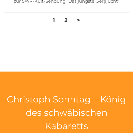
zur SWR-Kult-Sendung "Das jüngste Ger(i)ücht"
1
2
>
Christoph Sonntag – König
des schwäbischen
Kabaretts