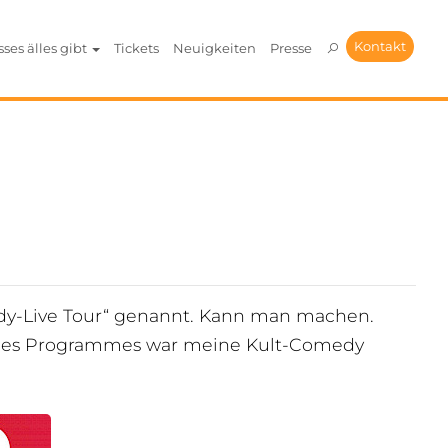
Kontakt
sses älles gibt
Tickets
Neuigkeiten
Presse
medy-Live Tour“ genannt. Kann man machen.
e des Programmes war meine Kult-Comedy