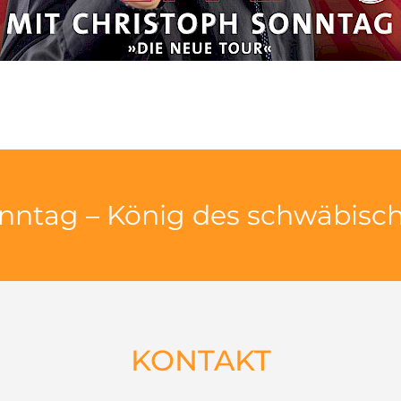
nntag – König des schwäbisc
KONTAKT