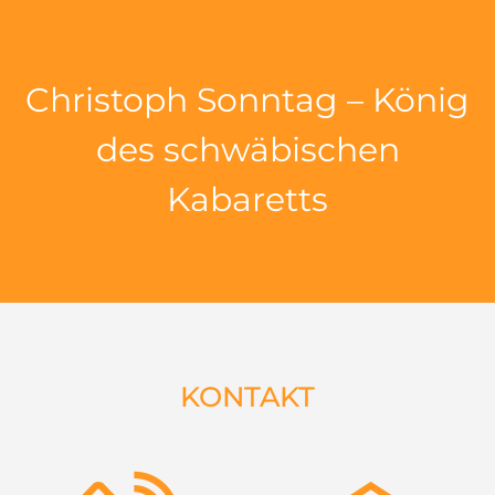
Christoph Sonntag – König
des schwäbischen
Kabaretts
KONTAKT