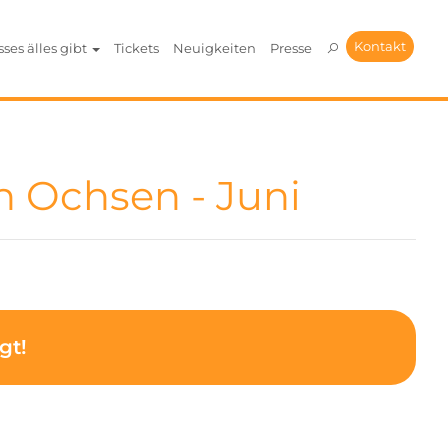
Kontakt
sses älles gibt
Tickets
Neuigkeiten
Presse
 Ochsen - Juni
gt!